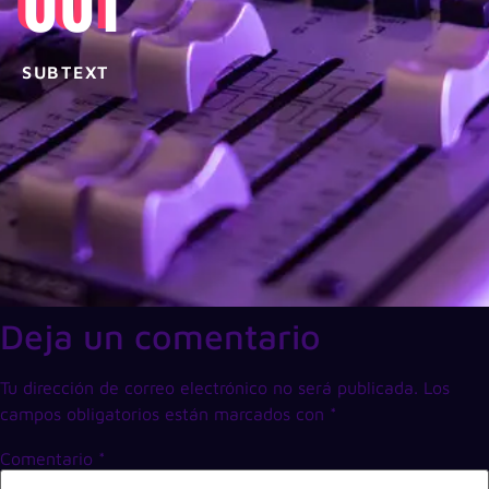
001
SUBTEXT
Deja un comentario
Tu dirección de correo electrónico no será publicada.
Los
campos obligatorios están marcados con
*
Comentario
*